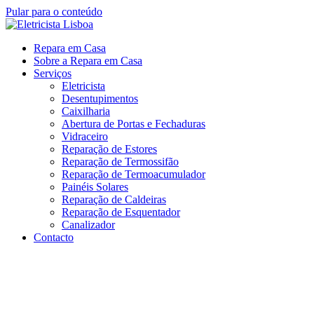
Pular para o conteúdo
Repara em Casa
Sobre a Repara em Casa
Serviços
Eletricista
Desentupimentos
Caixilharia
Abertura de Portas e Fechaduras
Vidraceiro
Reparação de Estores
Reparação de Termossifão
Reparação de Termoacumulador
Painéis Solares
Reparação de Caldeiras
Reparação de Esquentador
Canalizador
Contacto