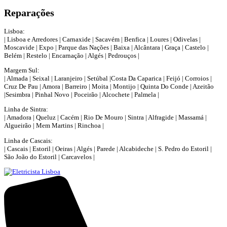
Reparações
Lisboa:
| Lisboa e Arredores | Carnaxide | Sacavém | Benfica | Loures | Odivelas |
Moscavide | Expo | Parque das Nações | Baixa | Alcântara | Graça | Castelo |
Belém | Restelo | Encarnação | Algés | Pedrouços |
Margem Sul:
| Almada | Seixal | Laranjeiro | Setúbal |Costa Da Caparica | Feijó | Corroios |
Cruz De Pau | Amora | Barreiro | Moita | Montijo | Quinta Do Conde | Azeitão
|Sesimbra | Pinhal Novo | Poceirão | Alcochete | Palmela |
Linha de Sintra:
| Amadora | Queluz | Cacém | Rio De Mouro | Sintra | Alfragide | Massamá |
Algueirão | Mem Martins | Rinchoa |
Linha de Cascais:
| Cascais | Estoril | Oeiras | Algés | Parede | Alcabideche | S. Pedro do Estoril |
São João do Estoril | Carcavelos |