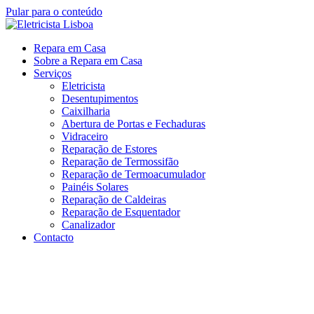
Pular para o conteúdo
Repara em Casa
Sobre a Repara em Casa
Serviços
Eletricista
Desentupimentos
Caixilharia
Abertura de Portas e Fechaduras
Vidraceiro
Reparação de Estores
Reparação de Termossifão
Reparação de Termoacumulador
Painéis Solares
Reparação de Caldeiras
Reparação de Esquentador
Canalizador
Contacto