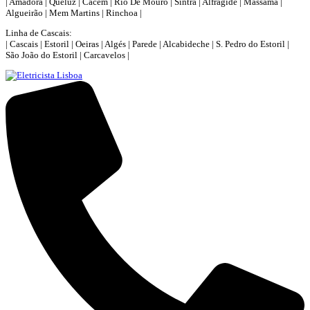
| Amadora | Queluz | Cacém | Rio De Mouro | Sintra | Alfragide | Massamá |
Algueirão | Mem Martins | Rinchoa |
Linha de Cascais:
| Cascais | Estoril | Oeiras | Algés | Parede | Alcabideche | S. Pedro do Estoril |
São João do Estoril | Carcavelos |